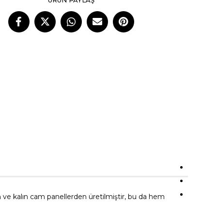
ÜRÜN PAYLAŞ
 hem de yatay (merkez) konfigürasyonlarda kullanılabilir. Stereo
 sineması kurulumlarında ideal bir çözümdür. Ayrıca, düz ekran TV'lerle
uvara monte edilebilir.
120 Hz – 28 kHz
ivite):
90 dB
m
0 – 200 watt
20 x 68 mm
um ve kalın cam panellerden üretilmiştir, bu da hem