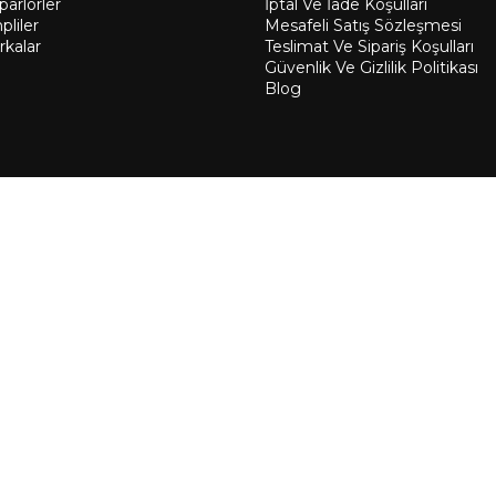
arlörler
İptal Ve İade Koşulları
liler
Mesafeli Satış Sözleşmesi
rkalar
Teslimat Ve Sipariş Koşulları
Güvenlik Ve Gizlilik Politikası
Blog