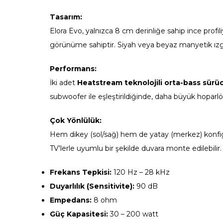
Tasarım:
Elora Evo, yalnızca 8 cm derinliğe sahip ince pro
görünüme sahiptir. Siyah veya beyaz manyetik ızg
Performans:
İki adet
Heatstream teknolojili orta-bass sürü
subwoofer ile eşleştirildiğinde, daha büyük hoparlör
Çok Yönlülük:
Hem dikey (sol/sağ) hem de yatay (merkez) konfigü
TV'lerle uyumlu bir şekilde duvara monte edilebilir.
Frekans Tepkisi:
120 Hz – 28 kHz
Duyarlılık (Sensitivite):
90 dB
Empedans:
8 ohm
Güç Kapasitesi:
30 – 200 watt