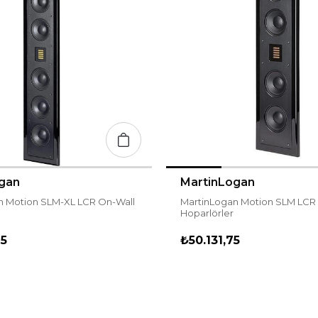
gan
MartinLogan
n Motion SLM-XL LCR On-Wall
MartinLogan Motion SLM LCR
Hoparlörler
75
₺50.131,75