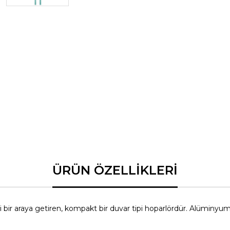
Çok Yönlülük:
Hem dikey (sol/sağ)
sistemlerde veya ev
uyumlu bir şekilde d
Frekans Tepkisi:
Duyarlılık (Sensit
Empedans:
8 oh
Güç Kapasitesi:
3
Boyutlar:
190 x 4
Ağırlık:
6 kg
ini bir araya getiren, kompakt bir duvar tipi hoparlördür. Alüminy