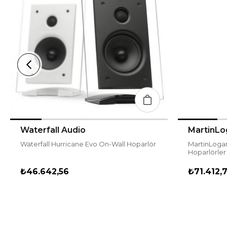
Waterfall Audio
MartinLo
Waterfall Hurricane Evo On-Wall Hoparlör
MartinLoga
Hoparlörler
₺46.642,56
₺71.412,