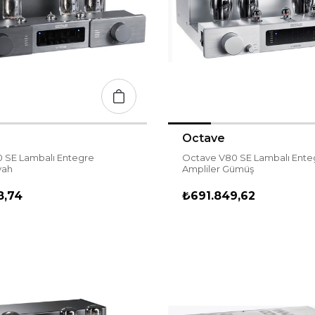
Octave
0 SE Lambalı Entegre
Octave V80 SE Lambalı Ente
yah
Ampliler Gümüş
8,74
₺691.849,62