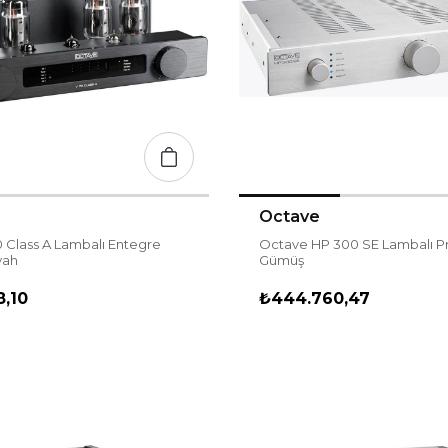
Octave
 Class A Lambalı Entegre
Octave HP 300 SE Lambalı Pr
yah
Gümüş
,10
₺444.760,47