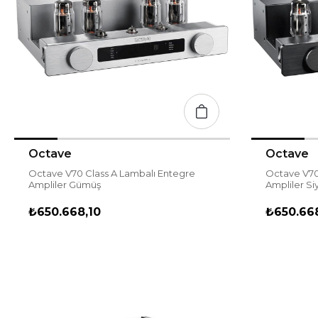
Octave
Octave
Octave V70 Class A Lambalı Entegre
Octave V70
Ampliler Gümüş
Ampliler Si
₺650.668,10
₺650.668