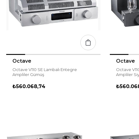
Octave
Octave
Octave V110 SE Lambalı Entegre
Octave V11
Ampliler Gümüş
Ampliler Si
₺560.068,74
₺560.06