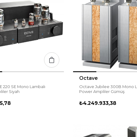
Octave
 220 SE Mono Lambalı
Octave Jubilee 300B Mono 
iler Siyah
Power Ampliler Gümüş
15,78
₺4.249.933,38