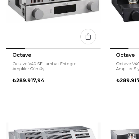
Octave
Octave
Octave V40 SE Lambalı Entegre
Octave V40
Ampliler Gümüş
Ampliler Si
₺289.917,94
₺289.91