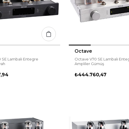
Octave
 SE Lambalı Entegre
Octave V70 SE Lambalı Ente
yah
Ampliler Gümüş
7,94
₺444.760,47