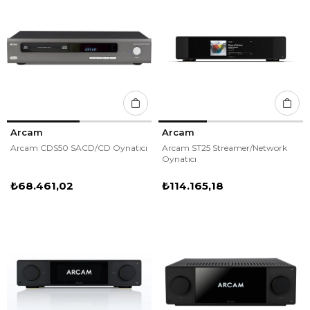
Arcam
Arcam
Arcam CDS50 SACD/CD Oynatıcı
Arcam ST25 Streamer/Network
Oynatıcı
₺68.461,02
₺114.165,18