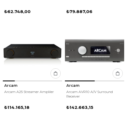
₺62.748,00
₺79.887,06
Arcam
Arcam
Arcam A25 Streamer Ampliler
Arcam AVR10 A/V Surround
Receiver
₺114.165,18
₺142.663,15