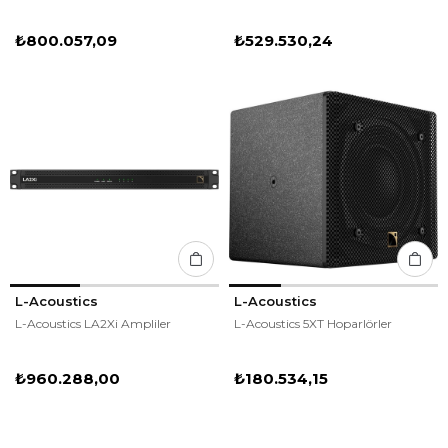
₺800.057,09
₺529.530,24
L-Acoustics
L-Acoustics
L-Acoustics LA2Xi Ampliler
L-Acoustics 5XT Hoparlörler
₺960.288,00
₺180.534,15