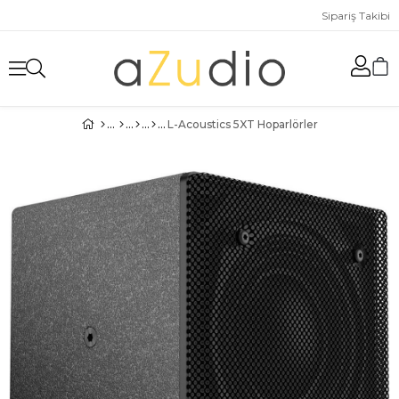
Sipariş Takibi
L-Acoustics 5XT Hoparlörler