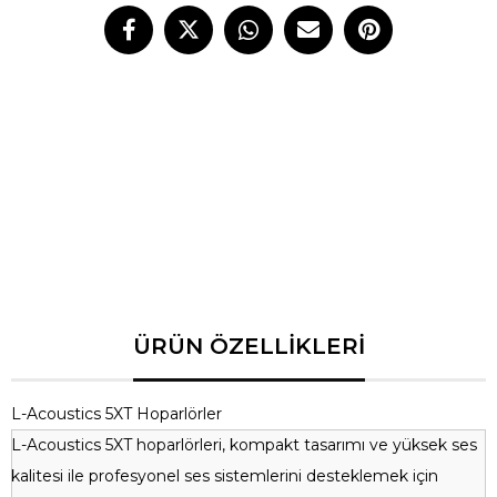
Frekans Aralığı
45 Hz - 20 kHz
Ses Gücü
120 dB
Amplifikatör Gücü
200 W RMS
İmkanlar
Passive/Active Çalışma
Hassasiyet
90 dB
Boyutlar (G x Y x D)
300 mm x 200 mm x 250 mm
Ağırlık
6 kg
L-Acoustics 5XT Hoparlörler
L-Acoustics 5XT hoparlörleri, kompakt tasarımı ve yüksek ses
kalitesi ile profesyonel ses sistemlerini desteklemek için