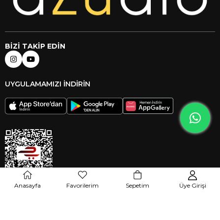
BİZİ TAKİP EDİN
UYGULAMAMIZI İNDİRİN
Anasayfa
Favorilerim
Sepetim
Üye Girişi
© 2024 azudio.com Tüm hakları saklıdır.