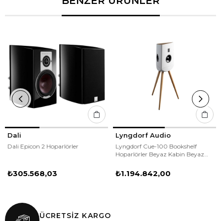
BENZER ÜRÜNLER
Dali
Lyngdorf Audio
Dali Epicon 2 Hoparlörler
Lyngdorf Cue-100 Bookshelf
Hoparlörler Beyaz Kabin Beyaz
Taban Çift
₺305.568,03
₺1.194.842,00
ÜCRETSİZ KARGO