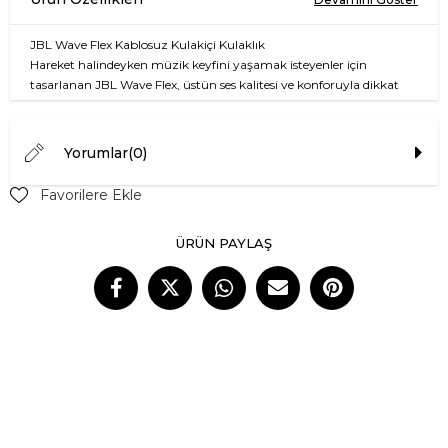
JBL Wave Flex Kablosuz Kulakiçi Kulaklık
Hareket halindeyken müzik keyfini yaşamak isteyenler için
tasarlanan JBL Wave Flex, üstün ses kalitesi ve konforuyla dikkat
çekiyor. Modern tasarımı ve şık bej rengiyle hem günlük hayatta
hem de spor yaparken mükemmel bir uyum sağlıyor. Ses
mühendisliği alanında uzman JBL markasının teknolojisiyle
Yorumlar
(0)
donatılmış bu kulaklık, derin baslar ve net tizlerle zengin bir ses
deneyimi sunar.
Favorilere Ekle
Yüksek kapasiteli bataryası ile uzun süreli müzik dinleme imkanı
ÜRÜN PAYLAŞ
sağlar. Su ve tere dayanıklılık özellikleri sayesinde, spor yaparken
veya dış mekan aktivitelerinizde güvenle kullanabilirsiniz. JBL
Wave Flex, kullanımı kolay dokunmatik kontrolleri sayesinde müzik
dinleme deneyiminizi daha keyifli hale getiriyor.
Özellik
Açıklama
Model
JBL Wave Flex
Bağlantı Tipi
Kablosuz (Bluetooth)
Renk
Bej
Pil Süresi
Çalışma Süresi: 20 saat