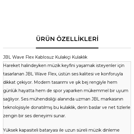
Su Geçirmezlik
IP54 Sertifikalı
Frekans Aralığı
20 Hz - 20 kHz
Ağırlık
45 gram
Ses Kontrolü
Dokunmatik Kontroller
Mikrofon
Gömülü Mikrofon
JBL Wave Flex Kablosuz Kulakiçi Kulaklık
Hareket halindeyken müzik keyfini yaşamak isteyenler için
tasarlanan JBL Wave Flex, üstün ses kalitesi ve konforuyla
dikkat çekiyor. Modern tasarımı ve şık bej rengiyle hem
günlük hayatta hem de spor yaparken mükemmel bir uyum
sağlıyor. Ses mühendisliği alanında uzman JBL markasının
teknolojisiyle donatılmış bu kulaklık, derin baslar ve net tizlerle
zengin bir ses deneyimi sunar.
Yüksek kapasiteli bataryası ile uzun süreli müzik dinleme