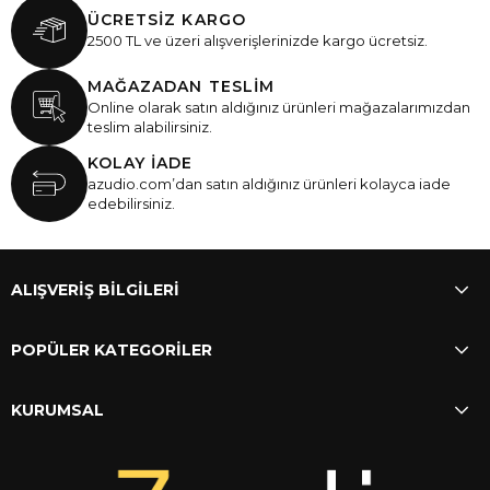
ÜCRETSİZ KARGO
2500 TL ve üzeri alışverişlerinizde kargo ücretsiz.
MAĞAZADAN TESLİM
Online olarak satın aldığınız ürünleri mağazalarımızdan
teslim alabilirsiniz.
KOLAY İADE
azudio.com’dan satın aldığınız ürünleri kolayca iade
edebilirsiniz.
ALIŞVERİŞ BİLGİLERİ
POPÜLER KATEGORİLER
KURUMSAL