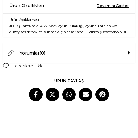
Ürün Açıklaması
JBL Quantum 360W Xbox oyun kulaklığı, oyunculara en üst
düzey ses deneyimi sunmak için tasarlandı. Gelişmiş ses teknolojisi
sayesinde, düşmanların sesini daha net duyabilir ve oyun içindeki
detayları yakalayabilirsiniz. Yerleşik mikrofonu ile arkadaşlarınızla
net iletişim kurmanızı sağlar. Hafif yapısı sayesinde uzun oyun
Yorumlar
(0)
oturumlarında rahatlık sunar. Kablosuz bağlantı özelliği ile oyun
deneyiminizi özgürce yaşayabilirsiniz.
Favorilere Ekle
Şık siyah yeşil tasarımı, oyun ekipmanlarınızı tamamlayarak
ÜRÜN PAYLAŞ
estetik bir görünüm kazandırır. JBL Quantum 360W, Xbox'ta
sorunsuz çalışırken, diğer platformlarla da uyumludur.
Özellik
Detay
Ürün Tipi
Kablosuz Oyun Kulaklığı
Uyumluluk
Xbox, PC, PlayStation
Bağlantı
2.4 GHz Kablosuz
Frekans Aralığı
20 Hz - 20 kHz
Pil Ömrü
15 saat