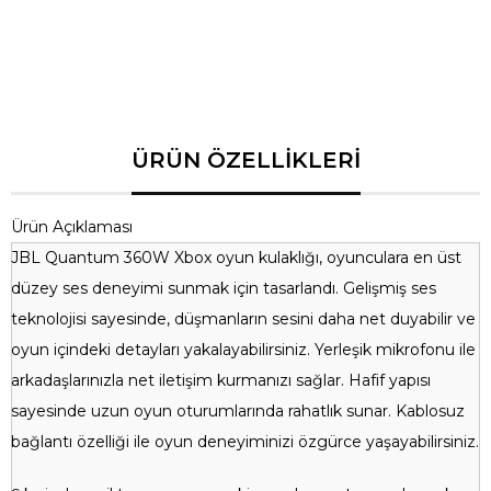
Ağırlık
250 gram
Renk
Siyah Yeşil
Mikrofon
Yerleşik, gürültü önleyici
Konfor
Yastıklı kulaklık pedleri
Ürün Açıklaması
JBL Quantum 360W Xbox oyun kulaklığı, oyunculara en üst
düzey ses deneyimi sunmak için tasarlandı. Gelişmiş ses
teknolojisi sayesinde, düşmanların sesini daha net duyabilir ve
oyun içindeki detayları yakalayabilirsiniz. Yerleşik mikrofonu ile
arkadaşlarınızla net iletişim kurmanızı sağlar. Hafif yapısı
sayesinde uzun oyun oturumlarında rahatlık sunar. Kablosuz
bağlantı özelliği ile oyun deneyiminizi özgürce yaşayabilirsiniz.