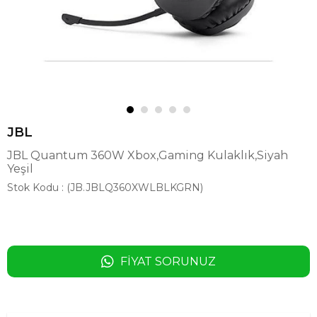
JBL
JBL Quantum 360W Xbox,Gaming Kulaklık,Siyah
Yeşil
Stok Kodu
(JB.JBLQ360XWLBLKGRN)
FIYAT SORUNUZ