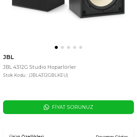
JBL
JBL 4312G Studio Hoparlörler
Stok Kodu
(JBL4312GBLKEU)
FIYAT SORUNUZ