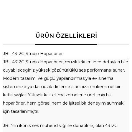
Ağırlık
10.4 kg
Renk Seçenekleri
Siyah, Ahşap
JBL 4312G Studio Hoparlörler
JBL 4312G Studio Hoparlörler, müzikteki en ince detayları bile
duyabileceğiniz yüksek çözünürlüklü ses performansı sunar.
Modern tasarımı ve güçlü yapılandırmasıyla ev sinema
sisteminize ya da müzik dinleme alanınıza mükemmel bir
katkı sağlar. Yüksek kaliteli malzemelerle üretilmiş bu
hoparlörler, hem görsel hem de işitsel bir deneyim sunmak
için tasarlanmıştır.
JBL'nin ikonik ses mühendisliği ile donatılmış olan 4312G