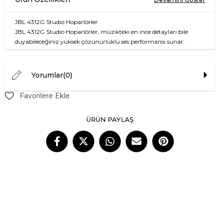
JBL 4312G Studio Hoparlörler
JBL 4312G Studio Hoparlörler, müzikteki en ince detayları bile
duyabileceğiniz yüksek çözünürlüklü ses performansı sunar.
Modern tasarımı ve güçlü yapılandırmasıyla ev sinema sisteminize
ya da müzik dinleme alanınıza mükemmel bir katkı sağlar. Yüksek
kaliteli malzemelerle üretilmiş bu hoparlörler, hem görsel hem de
Yorumlar
(0)
işitsel bir deneyim sunmak için tasarlanmıştır.
Favorilere Ekle
JBL'nin ikonik ses mühendisliği ile donatılmış olan 4312G modeli,
sizi müziğin içine çekerken fark yaratan bir performans sergiler.
ÜRÜN PAYLAŞ
Güçlü baslar, net mids ve parlak tizlerle, her müzik türünü en iyi
şekilde deneyimlemenizi sağlar.
Özellik
Değer
Frekans Tepkisi
45 Hz - 40 kHz
Hassasiyet
90 dB
Maximum Güç
150 W
Nominal Güç
75 W
Empedans
8 Ohm
Boyutlar (YxGxD)
38.1 x 25.4 x 33.0 cm