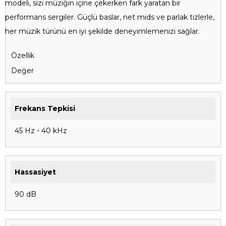
modeli, sizi müziğin içine çekerken fark yaratan bir
performans sergiler. Güçlü baslar, net mids ve parlak tizlerle,
her müzik türünü en iyi şekilde deneyimlemenizi sağlar.
Özellik
Değer
Frekans Tepkisi
45 Hz - 40 kHz
Hassasiyet
90 dB