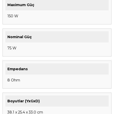
Maximum Güç
150 W
Nominal Güç
75 W
Empedans
8 Ohm
Boyutlar (YxGxD)
38.1 x 25.4 x 33.0 cm