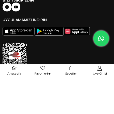
BİZİ TAKİP EDİN
UYGULAMAMIZI İNDİRİN
Anasayfa
Favorilerim
Sepetim
Üye Girişi
© 2024 azudio.com Tüm hakları saklıdır.