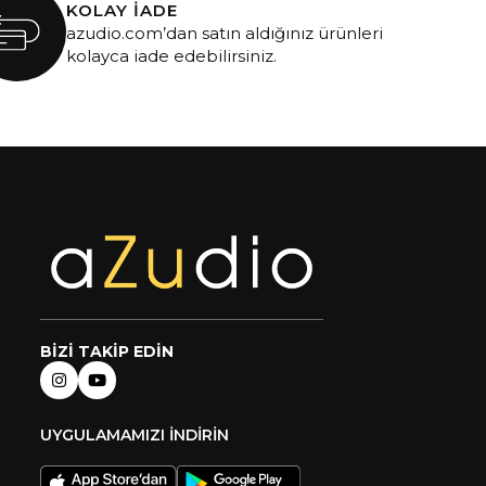
KOLAY İADE
azudio.com’dan satın aldığınız ürünleri
kolayca iade edebilirsiniz.
BİZİ TAKİP EDİN
UYGULAMAMIZI İNDİRİN