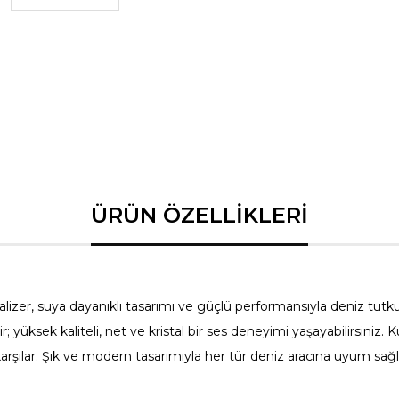
Ağırlık
2.
Güç Girişi
1
Frekans Yanıtı
2
Mounting Tipi
D
er, suya dayanıklı tasarımı ve güçlü performansıyla deniz tut
lir; yüksek kaliteli, net ve kristal bir ses deneyimi yaşayabilirsiniz
şılar. Şık ve modern tasarımıyla her tür deniz aracına uyum sağl