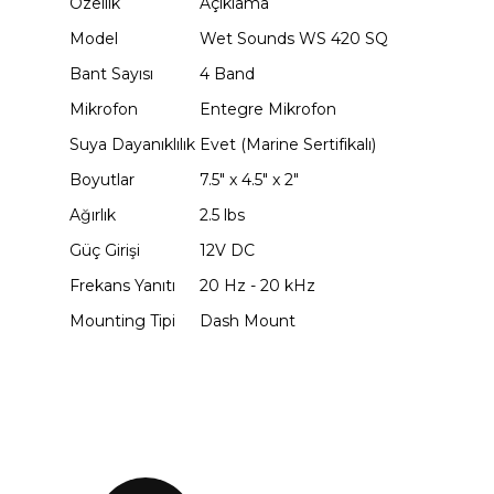
Özellik
Açıklama
Model
Wet Sounds WS 420 SQ
Bant Sayısı
4 Band
Mikrofon
Entegre Mikrofon
Suya Dayanıklılık
Evet (Marine Sertifikalı)
Boyutlar
7.5" x 4.5" x 2"
Ağırlık
2.5 lbs
Güç Girişi
12V DC
Frekans Yanıtı
20 Hz - 20 kHz
Mounting Tipi
Dash Mount