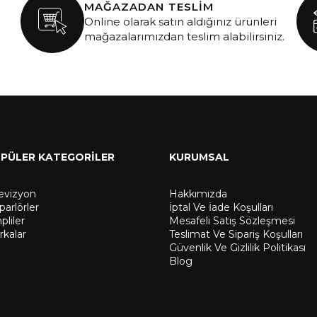
MAĞAZADAN TESLİM
Online olarak satın aldığınız ürünleri
mağazalarımızdan teslim alabilirsiniz.
PÜLER KATEGORİLER
KURUMSAL
levizyon
Hakkımızda
arlörler
İptal Ve İade Koşulları
liler
Mesafeli Satış Sözleşmesi
rkalar
Teslimat Ve Sipariş Koşulları
Güvenlik Ve Gizlilik Politikası
Blog