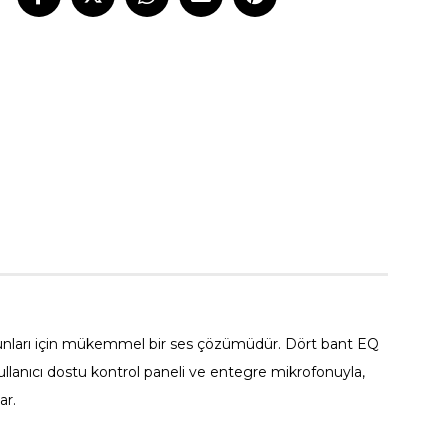
5 lbs
2V DC
0 Hz - 20 kHz
ash Mount
kunları için mükemmel bir ses çözümüdür. Dört bant EQ
. Kullanıcı dostu kontrol paneli ve entegre mikrofonuyla,
ar.