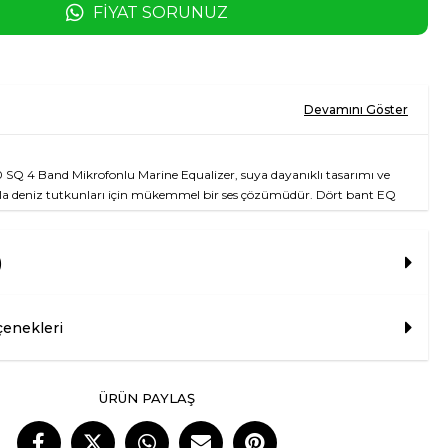
FIYAT SORUNUZ
SQ 4 Band Mikrofonlu Marine Equalizer, suya dayanıklı tasarımı ve
la deniz tutkunları için mükemmel bir ses çözümüdür. Dört bant EQ
sinizi tam istediğiniz gibi ayarlayabilir; yüksek kaliteli, net ve kristal bir
ilirsiniz. Kullanıcı dostu kontrol paneli ve entegre mikrofonuyla, hem
e iletişim kurma ihtiyacınızı karşılar. Şık ve modern tasarımıyla her
)
yum sağlar.
çıklama
enekleri
et Sounds WS 420 SQ
 Band
ntegre Mikrofon
ÜRÜN PAYLAŞ
et (Marine Sertifikalı)
5" x 4.5" x 2"