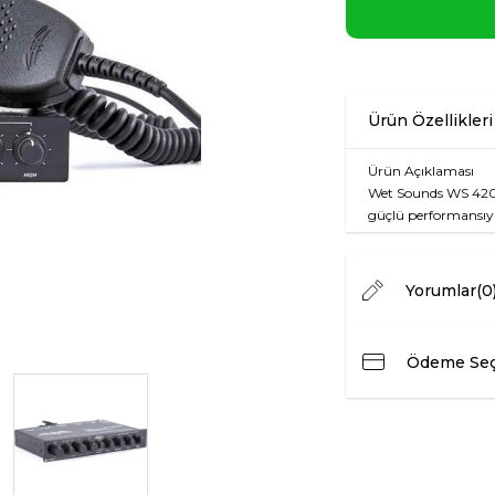
Ürün Açıklaması
Wet Sounds WS 420 
güçlü performansıy
özelliği sayesinde, se
ses deneyimi yaşayab
müzik dinleme hem d
Yorumlar
(0
tür deniz aracına u
Özellik
A
Ödeme Seç
Model
W
Bant Sayısı
4
Mikrofon
E
Suya Dayanıklılık
Ev
Boyutlar
7.