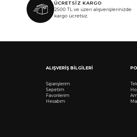
ÜCRETSİZ KARGO
2500 TL ve üzeri alışverişlerinizde
kargo ücretsiz.
ALIŞVERİŞ BİLGİLERİ
PO
Siparişlerim
Te
Sepetim
Hop
Favorilerim
Amp
Hesabım
Ma