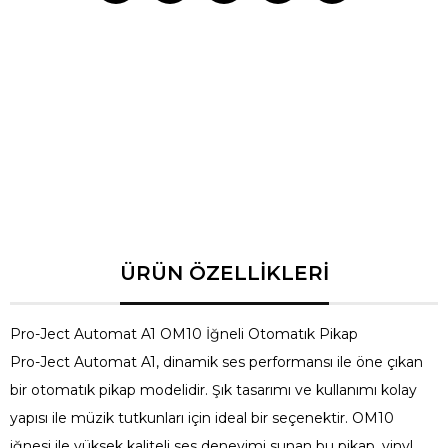
Özellik
Açıklama
Tip
Otomatik Pikap
İğne
OM10
Renk Seçenekleri
Siyah, Beyaz
Güç Kaynağı
AC Adaptör
Desteklenen Hızlar
33 1/3, 45 RPM
Ağırlık
3,5 kg
Boyutlar
420 x 330 x 115 mm
Pro-Ject Automat A1 OM10, vinyl müzik deneyiminizi bir üst
seviyeye taşıyacak, kaliteli ses performansı ve şık tasarımı ile
müziğin tadını çıkarmanız için harika bir seçimdir. Hemen satın
alarak kaliteli sesin keyfini çıkarın!
Pro-Ject Automat A1 OM10 İğneli Otomatık Pikap
Pro-Ject Automat A1, dinamik ses performansı ile öne çıkan
bir otomatık pikap modelidir. Şık tasarımı ve kullanımı kolay
yapısı ile müzik tutkunları için ideal bir seçenektir. OM10
iğnesi ile yüksek kaliteli ses deneyimi sunan bu pikap, vinyl