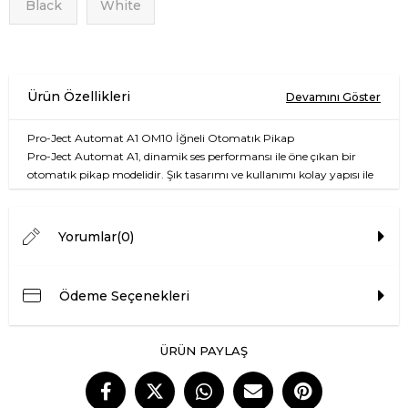
Black
White
Pro-Ject Automat A1 OM10 İğneli Otomatık Pikap
Pro-Ject Automat A1, dinamik ses performansı ile öne çıkan bir
otomatık pikap modelidir. Şık tasarımı ve kullanımı kolay yapısı ile
müzik tutkunları için ideal bir seçenektir. OM10 iğnesi ile yüksek
kaliteli ses deneyimi sunan bu pikap, vinyl koleksiyonlarınızı en iyi
şekilde dinlemeniz için tasarlanmıştır.
Yorumlar
(0)
Öne Çıkan Özellikler
Ödeme Seçenekleri
Otomatik ve yarı otomatik çalma özelliği
Yüksek kaliteli OM10 iğne
Şık ve modern tasarım
Basit kullanım için kullanıcı dostu kontroller
ÜRÜN PAYLAŞ
Sarsıntı önleyici yapı
Teknik Bilgiler