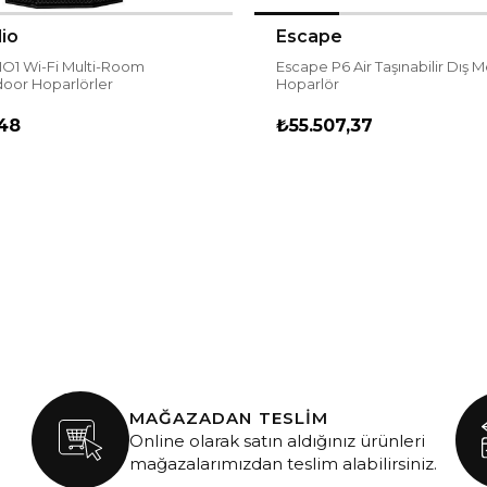
io
Escape
Escape P6 Air Taşınabilir Dış 
Indoor/Outdoor Hoparlörler
Hoparlör
48
₺55.507,37
MAĞAZADAN TESLİM
Online olarak satın aldığınız ürünleri
mağazalarımızdan teslim alabilirsiniz.