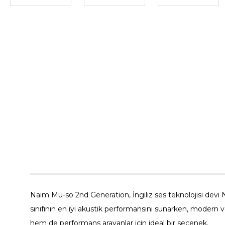
Naim Mu-so 2nd Generation, İngiliz ses teknolojisi devi N
sınıfının en iyi akustik performansını sunarken, modern ve
hem de performans arayanlar için ideal bir seçenek.