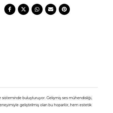
tal Sinyal İşleme) Teknolojisi
rol Paneli ve Uzaktan Kumanda
lör sisteminde buluşturuyor. Gelişmiş ses mühendisliği,
 deneyimiyle geliştirilmiş olan bu hoparlör, hem estetik