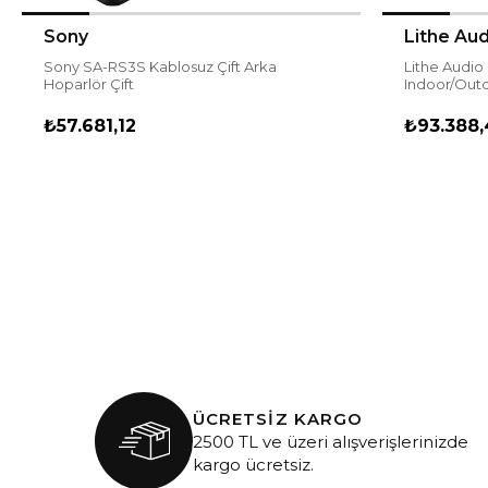
Sony
Lithe Aud
Sony SA-RS3S Kablosuz Çift Arka
Lithe Audio IO1 Wi-Fi Multi-Room
Hoparlör Çift
₺57.681,12
₺93.388,
ÜCRETSİZ KARGO
2500 TL ve üzeri alışverişlerinizde
kargo ücretsiz.