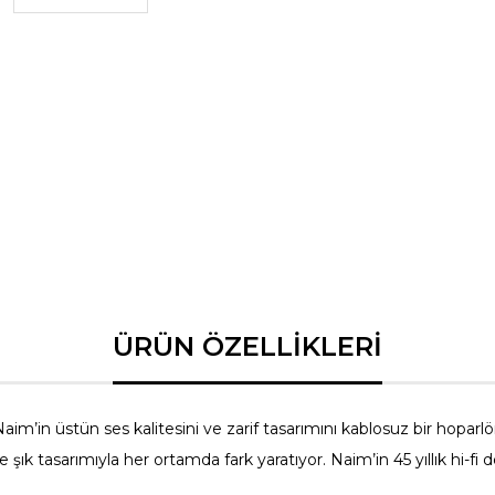
Gelişmiş DSP (Diji
Dokunmatik Kont
aim’in üstün ses kalitesini ve zarif tasarımını kablosuz bir hopar
 şık tasarımıyla her ortamda fark yaratıyor. Naim’in 45 yıllık hi-fi