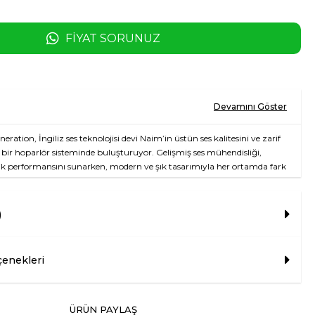
FIYAT SORUNUZ
ation, İngiliz ses teknolojisi devi Naim’in üstün ses kalitesini ve zarif
 bir hoparlör sisteminde buluşturuyor. Gelişmiş ses mühendisliği,
stik performansını sunarken, modern ve şık tasarımıyla her ortamda fark
5 yıllık hi-fi deneyimiyle geliştirilmiş olan bu hoparlör, hem estetik hem
lar için ideal bir seçenek.
)
kler
Güç Çıkışı
enekleri
tekli 3D Ses Deneyimi
, AirPlay 2, Chromecast ve Spotify Connect ile Kablosuz
neyimi (Multi-Room)
ÜRÜN PAYLAŞ