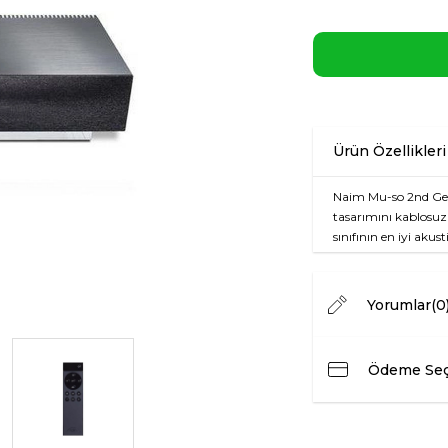
Naim Mu-so 2nd Gener
tasarımını kablosuz
sınıfının en iyi aku
yaratıyor. Naim’in 4
de performans arayan
Yorumlar
(0
Öne Çıkan Özelli
450 Watt Toplam 
Ödeme Seç
Dolby Atmos Des
Wi-Fi, Bluetooth
Bağlantı
Çok Odalı Ses De