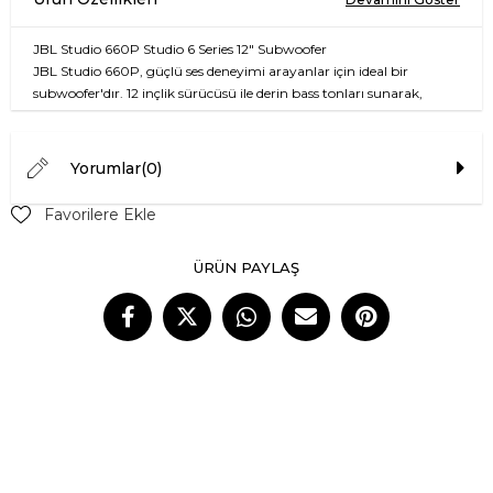
JBL Studio 660P Studio 6 Series 12" Subwoofer
JBL Studio 660P, güçlü ses deneyimi arayanlar için ideal bir
subwoofer'dır. 12 inçlik sürücüsü ile derin bass tonları sunarak,
müziğin her notasında duyguları hissetmenizi sağlar. Modern
tasarımıyla hem ev sinema sisteminize hem de müzik sisteminize
uyum sağlar. Güçlü ve etkileyici performansı ile JBL Studio 660P,
Yorumlar
(0)
her dinleme ortamında mükemmel bir seçimdir.
Favorilere Ekle
Özellik
Bilgi
Sürücü Boyutu
12 inç
ÜRÜN PAYLAŞ
Frekans Tepkisi
24 Hz - 200 Hz
Güç Çıkışı
300W RMS, 600W peak
Amplifikatör Tipi
Dahili Dijital Amplifikatör
Bağlantı Seçenekleri
RCA, LFE, Speakon
Boyutlar (G x D x Y)
350 mm x 400 mm x 400 mm
Ağırlık
18 kg
Renk Seçenekleri
Siyah, Beyaz
Ev sinema deneyiminizi güçlendirin ve müziklerinizi yeni bir
seviyeye taşıyın. JBL Studio 660P ile derin bassı ve net sesleri
hissedin.