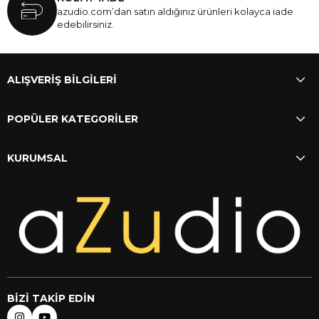
azudio.com’dan satın aldığınız ürünleri kolayca iade
edebilirsiniz.
ALIŞVERİŞ BİLGİLERİ
POPÜLER KATEGORİLER
KURUMSAL
BİZİ TAKİP EDİN