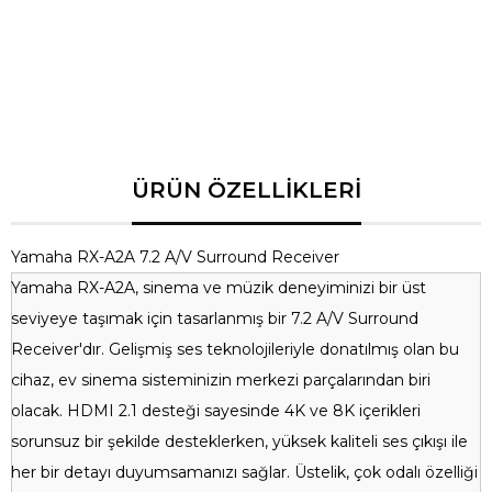
HDMI Çıkışları
1 adet (eARC destekli)
Desteklenen Video
4K, 8K, HDR10, Dolby Vision
Formatları
Ses Formatları
Dolby Atmos, DTS:X, DTS Virtual:X
Ağ Bağlantısı
Ethernet, Wi-Fi
Bluetooth
Var
Boyutlar
435 x 151 x 380 mm
Ağırlık
8.1 kg
Yamaha RX-A2A 7.2 A/V Surround Receiver
Yamaha RX-A2A, sinema ve müzik deneyiminizi bir üst
seviyeye taşımak için tasarlanmış bir 7.2 A/V Surround
Receiver'dır. Gelişmiş ses teknolojileriyle donatılmış olan bu
cihaz, ev sinema sisteminizin merkezi parçalarından biri
olacak. HDMI 2.1 desteği sayesinde 4K ve 8K içerikleri
sorunsuz bir şekilde desteklerken, yüksek kaliteli ses çıkışı ile
her bir detayı duyumsamanızı sağlar. Üstelik, çok odalı özelliği