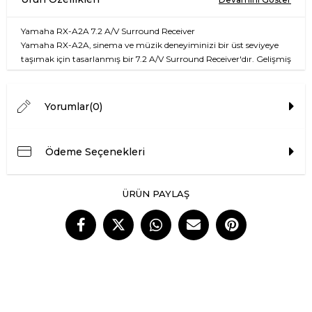
Yamaha RX-A2A 7.2 A/V Surround Receiver
Yamaha RX-A2A, sinema ve müzik deneyiminizi bir üst seviyeye
taşımak için tasarlanmış bir 7.2 A/V Surround Receiver'dır. Gelişmiş
ses teknolojileriyle donatılmış olan bu cihaz, ev sinema sisteminizin
merkezi parçalarından biri olacak. HDMI 2.1 desteği sayesinde 4K ve
8K içerikleri sorunsuz bir şekilde desteklerken, yüksek kaliteli ses
Yorumlar
(0)
çıkışı ile her bir detayı duyumsamanızı sağlar. Üstelik, çok odalı
özelliği sayesinde farklı odalarda farklı müzikler çalmanıza da
imkan tanır.
Ödeme Seçenekleri
Ayrıca, cihaza entegre edilmiş uygulama kontrolü ile akıllı
cihazlarınızdan kolayca yönetim sağlayabilirsiniz. Tüm bu
ÜRÜN PAYLAŞ
özelliklerle, Yamaha RX-A2A, klasik müzikten aksiyon filmlerine
kadar her türlü içerik için mükemmel bir seçimdir.
Özellik
Açıklama
Ses Kanalları
7.2 Kanallı
100 Watt (8 Ohm, 1 kHz, 0.09%
Toplam Güç Çıkışı
THD)
HDMI Girişleri
7 adet