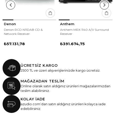
Denon
Anthem
Denon RCD N11DAB CD &
Anthem MRX 1140 A/V Surround
Network Receiver
Receiver
₺57.131,78
₺391.674,75
ÜCRETSİZ KARGO
2500 TL ve üzeri alışverişlerinizde kargo ücretsiz.
MAĞAZADAN TESLİM
Online olarak satın aldığınız ürünleri mağazalarımızdan
teslim alabilirsiniz.
KOLAY İADE
azudio.com’dan satın aldığınız ürünleri kolayca iade
edebilirsiniz.